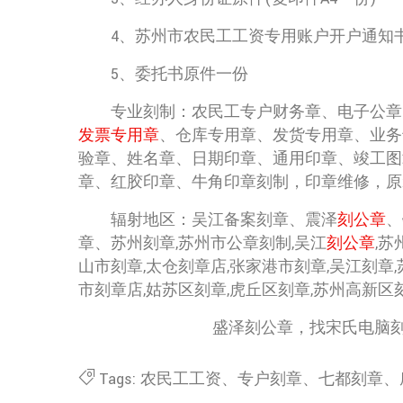
4、苏州市农民工工资专用账户开户通知
5、委托书原件一份
专业刻制：农民工专户财务章、电子公章、
发票专用章
、仓库专用章、发货专用章、业务
验章、姓名章、日期印章、通用印章、竣工图
章、红胶印章、牛角印章刻制，印章维修，原
辐射地区：吴江备案刻章、震泽
刻公章
、
章、苏州刻章,苏州市公章刻制,吴江
刻公章
,
山市刻章,太仓刻章店,张家港市刻章,吴江刻章,
市刻章店,姑苏区刻章,虎丘区刻章,苏州高新区
盛泽刻公章，找宋氏电脑
Tags:
农民工工资
、
专户刻章
、
七都刻章
、