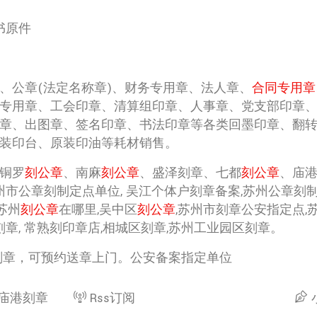
书原件
公章(法定名称章)、财务专用章、法人章、
合同专用章
专用章、工会印章、清算组印章、人事章、党支部印章
章、出图章、签名印章、书法印章等各类回墨印章、翻
装印台、原装印油等耗材销售。
铜罗
刻公章
、南麻
刻公章
、盛泽刻章、七都
刻公章
、庙
苏州市公章刻制定点单位, 吴江个体户刻章备案,苏州公章刻制
苏州
刻公章
在哪里,吴中区
刻公章
,苏州市刻章公安指定点,
刻章, 常熟刻印章店,相城区刻章,苏州工业园区刻章。
刻章，可预约送章上门。公安备案指定单位
庙港刻章
Rss订阅