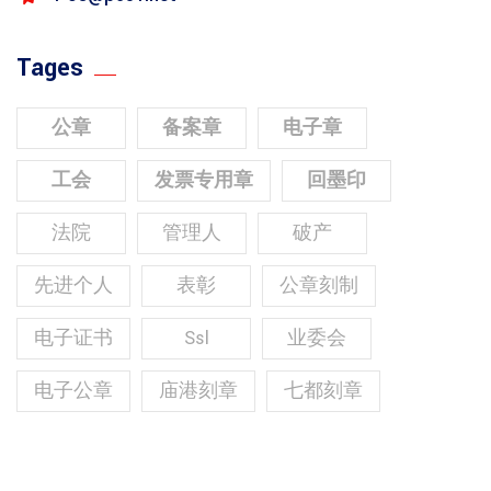
Tages
公章
备案章
电子章
工会
发票专用章
回墨印
法院
管理人
破产
先进个人
表彰
公章刻制
电子证书
Ssl
业委会
电子公章
庙港刻章
七都刻章