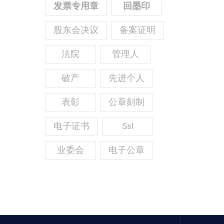
发票专用章
回墨印
股东会决议
备案证明
法院
管理人
破产
先进个人
表彰
公章刻制
电子证书
Ssl
业委会
电子公章