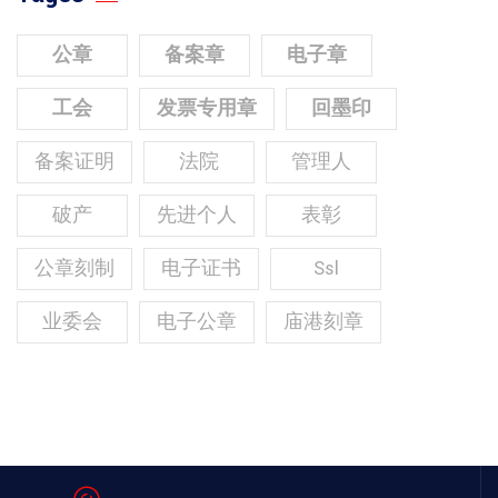
公章
备案章
电子章
工会
发票专用章
回墨印
备案证明
法院
管理人
破产
先进个人
表彰
公章刻制
电子证书
Ssl
业委会
电子公章
庙港刻章