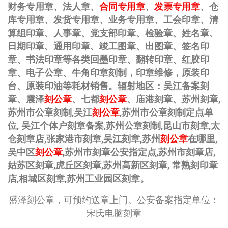
财务专用章、法人章、
合同专用章
、
发票专用章
、仓
库专用章、发货专用章、业务专用章、工会印章、清
算组印章、人事章、党支部印章、检验章、姓名章、
日期印章、通用印章、竣工图章、出图章、签名印
章、书法印章等各类回墨印章、翻转印章、红胶印
章、电子公章、牛角印章刻制，印章维修，原装印
台、原装印油等耗材销售。
辐射地区：吴江备案刻
章、震泽
刻公章
、七都
刻公章
、庙港刻章、苏州刻章,
苏州市公章刻制,吴江
刻公章
,苏州市公章刻制定点单
位, 吴江个体户刻章备案,苏州公章刻制,昆山市刻章,太
仓刻章店,张家港市刻章,吴江刻章,苏州
刻公章
在哪里,
吴中区
刻公章
,苏州市刻章公安指定点,苏州市刻章店,
姑苏区刻章,虎丘区刻章,苏州高新区刻章, 常熟刻印章
店,相城区刻章,苏州工业园区刻章。
盛泽刻公章，可预约送章上门。公安备案指定单位：
宋氏电脑刻章